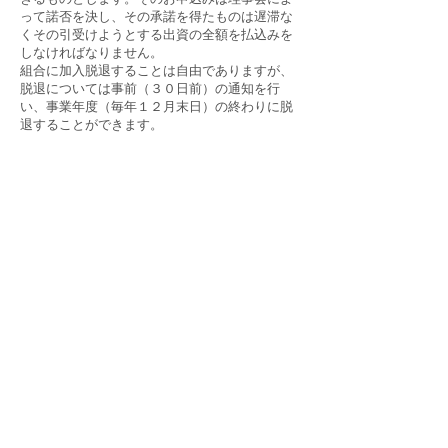
って諾否を決し、その承諾を得たものは遅滞な
くその引受けようとする出資の全額を払込みを
しなければなりません。
​組合に加入脱退することは自由でありますが、
脱退については事前（３０日前）の通知を行
い、事業年度（毎年１２月末日）の終わりに脱
退することができます。
株式会社稲葉燃料
株式会社FORTUNE