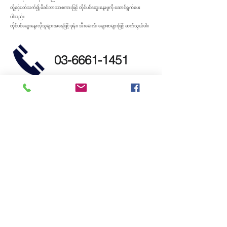
တို့နှင့်ပတ်သက်၍ မိခင်ဘာသာစကားဖြင့် တိုင်ပင်ဆွေးနွေးမှုကို ဆောင်ရွက်ပေး
ပါသည်။
တိုင်ပင်ဆွေးနွေးလိုသူများအနေဖြင့် ဖုန်း၊ အီးမေးလ်၊ ချောစာများဖြင့် ဆက်သွယ်ပါ။
03-6661-1451
info@cts-cooperative.com
Copyright © 2022 CTS Cooperative.All
Rights Reserved.