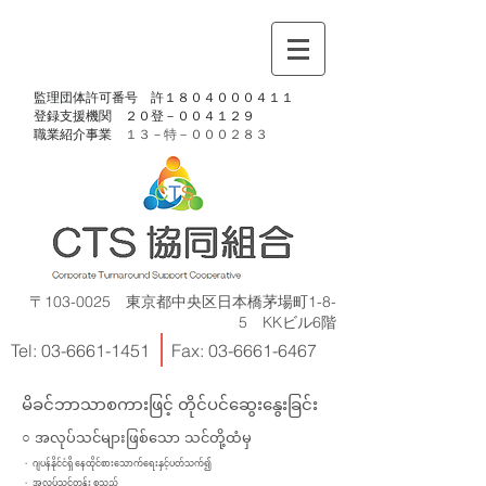
​監理団体許可番号 許１８０４０００４１１
​登録支援機関 ２０登－００４１２９
​職業紹介事業
１３－特－
０００２８３
〒103-0025 東京都中央区日本橋茅場町1-8-
5 KKビル6階
Tel:
03-6661-1451
Fax:
03-6661-6467
မိခင်ဘာသာစကားဖြင့် တိုင်ပင်ဆွေးနွေးခြင်း
○ အလုပ်သင်များဖြစ်သော သင်တို့ထံမှ
・ ဂျပန်နိုင်ငံရှိ နေထိုင်စားသောက်ရေးနှင့်ပတ်သက်၍
・ အလုပ်သင်တန်း စသည်