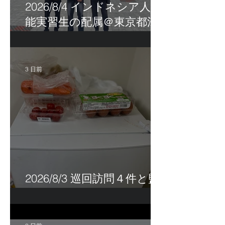
2026/8/4 インドネシア人技
能実習生の配属＠東京都江
戸川区！
3 日前
2026/8/3 巡回訪問４件と監
査訪問１件