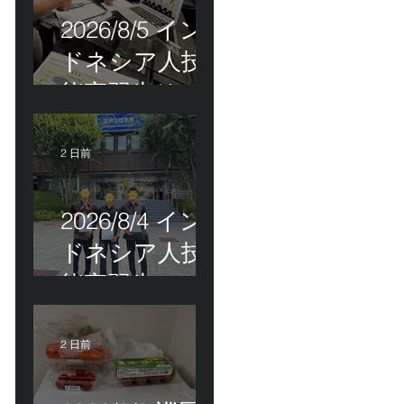
2026/8/5 イン
ドネシア人技
能実習生リモ
ート選考会＠
茨城県
2 日前
2026/8/4 イン
ドネシア人技
能実習生の配
属＠東京都江
戸川区！
2 日前