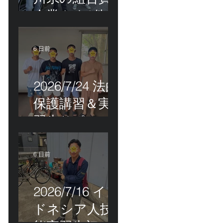
企業さま2件訪
問＆ベトナム
人実習生の歯
6 日前
科随行
2026/7/24 法的
保護講習＆実
習生サポート
etc.
6 日前
2026/7/16 イン
ドネシア人技