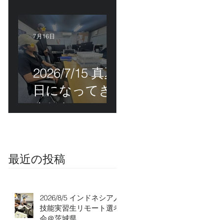
能実習生初級
技能検定＠福
岡
7月16日
2026/7/15 真夏
日になってき
ました！ＣＴ
Ｓの監理日報w
最近の投稿
2026/8/5 インドネシア人
技能実習生リモート選考
会＠茨城県