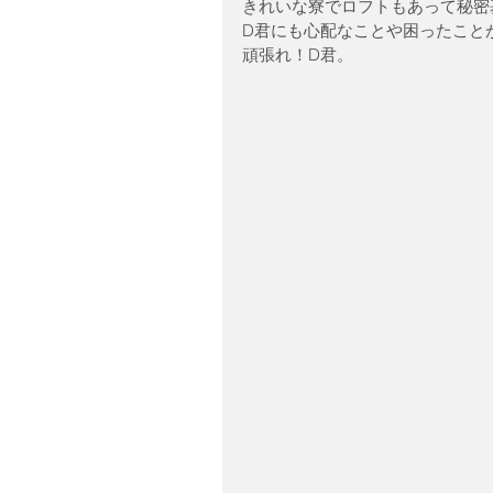
きれいな寮でロフトもあって秘密
D君にも心配なことや困ったこと
頑張れ！D君。