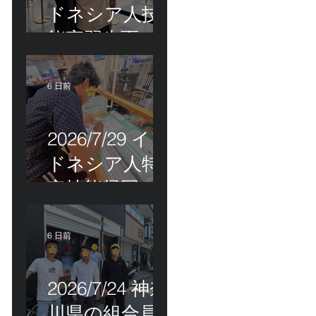
ドネシア人技
能実習生面接
＆インドネシ
ア人R君お見送
6 日前
り！
2026/7/29 イン
ドネシア人特
定技能帰国手
続き！
6 日前
2026/7/24 神奈
川県の組合員