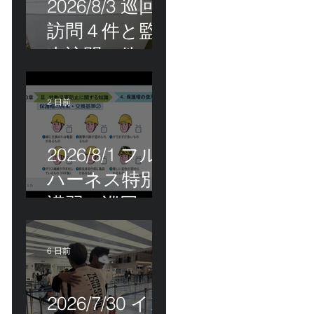
2026/8/3 巡回
訪問４件と監
査訪問１件
2 日前
2026/8/1 フル
ハーネス特別
講習＆巡回指
導！
6 日前
2026/7/30 イン