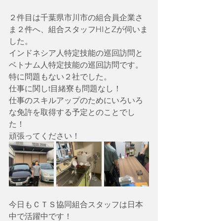
２件目は千葉県市川市の組合員企業さ
ま２件へ、組合スタッフHIとZが伺いま
した。
インドネシア人特定技能の巡回訪問と
ベトナム人特定技能の巡回訪問です。
特に問題もない２社でした。
仕事に関しt目緒寮も問題なし！
仕事のスキルアップのためにいろいろ
な免許を取得する予定とのことでし
た！
頑張ってください！
今日もＣＴＳ協同組合スタッフは日本
中で活躍中です！