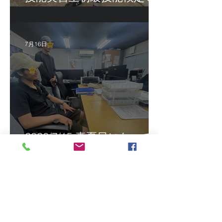
福岡
7月16日
2026/7/15 真夏日になって
きました！ＣＴＳの監理日
報w
最近の投稿
2026/8/5 インドネシア人技能実
習生リモート選考会＠茨城県