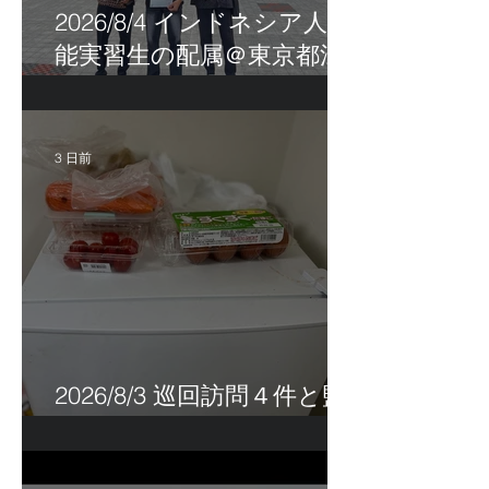
2026/8/4 インドネシア人技
能実習生の配属＠東京都江
戸川区！
3 日前
2026/8/3 巡回訪問４件と監
査訪問１件