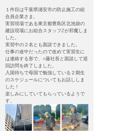
１件目は千葉県浦安市の防止施工の組
合員企業さま。
実習現場である東京都豊島区北池袋の
建設現場にお組合スタッフZが邪魔しま
した。
実習中の２名とも面談できました。
仕事の途中だったので改めて実習生に
は連絡する形で、○藤社長と面談して巡
回訪問を終了しました。
入国待ちで母国で勉強している２期生
のスケジュールについてもお話ししま
した！
楽しみにしていてもらっているようで
す。