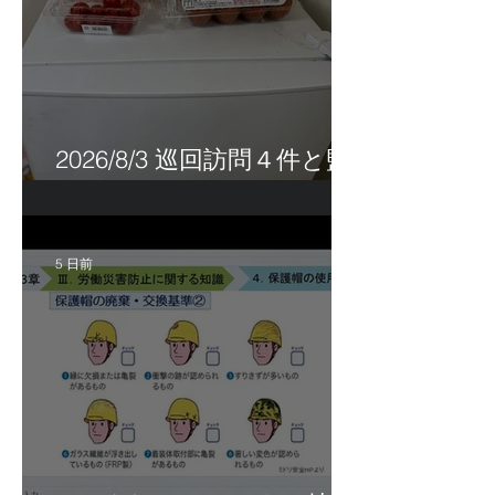
2026/8/3 巡回訪問４件と監
査訪問１件
5 日前