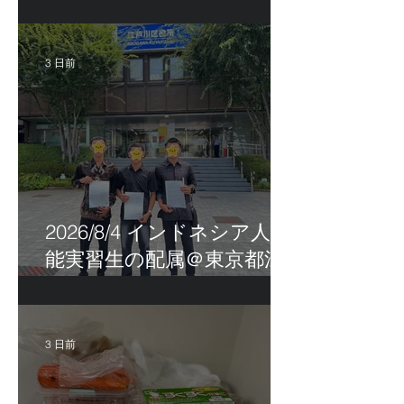
茨城県
3 日前
2026/8/4 インドネシア人技
能実習生の配属＠東京都江
戸川区！
3 日前