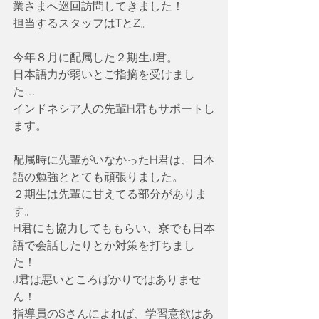
業さまへ巡回訪問してきました！
担当するスタッフはTとZ。
今年８月に配属した２期生J君。
日本語力が弱いとご指摘を受けまし
た…
インドネシア人の先輩H君もサポートし
ます。
配属時に先輩がいなかったH君は、日本
語の勉強ととても頑張りました。
２期生は先輩に甘えてる部分がありま
す。
H君にも協力してももらい、寮でも日本
語で会話したりとか対策を打ちまし
た！
J君は悪いところばかりではありませ
ん！
指導員のSさんによれば、学習意欲はあ