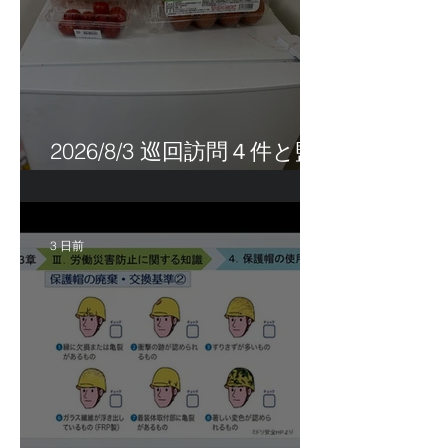
2026/8/3 巡回訪問４件と監
査訪問１件
3 日前