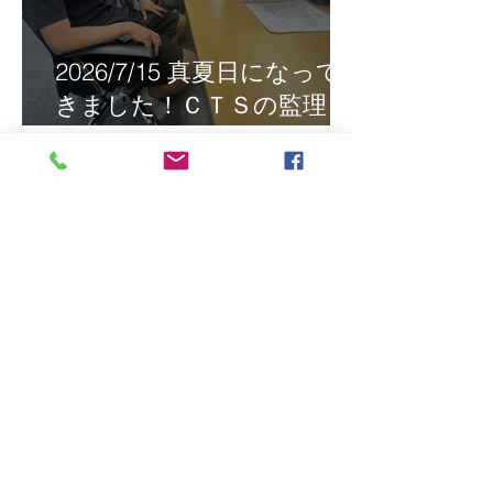
2026/7/15 真夏日になって
きました！ＣＴＳの監理日
報w
最近の投稿
2026/8/5 インドネシア人技能実
習生リモート選考会＠茨城県
2026/8/4 インドネシア人技能実
習生の配属＠東京都江戸川区！