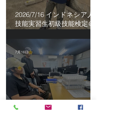
2026/7/16 インドネシア人
技能実習生初級技能検定＠
福岡
7月16日
2026/7/15 真夏日になって
きました！ＣＴＳの監理日
報w
最近の投稿