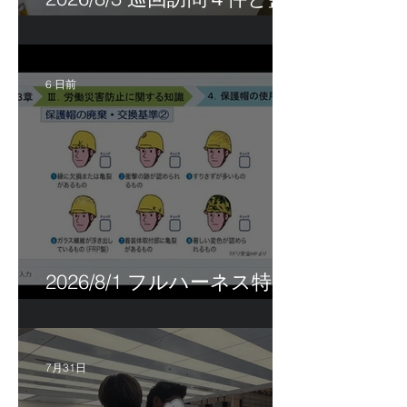
査訪問１件
6 日前
2026/8/1 フルハーネス特別
講習＆巡回指導！
7月31日