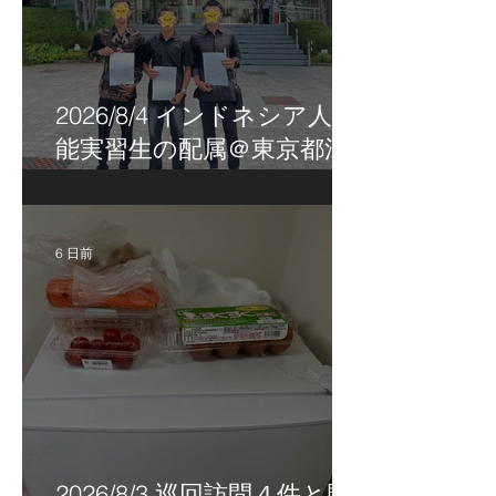
2026/8/4 インドネシア人技
能実習生の配属＠東京都江
戸川区！
6 日前
2026/8/3 巡回訪問４件と監