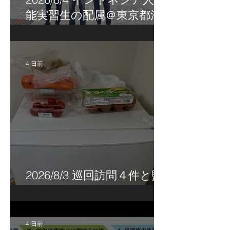
能実習生の配属＠東京都江
戸川区！
4 日前
2026/8/3 巡回訪問４件と監
査訪問１件
4 日前