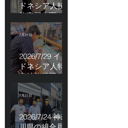
ドネシア人技
能実習生面接
＆インドネシ
ア人R君お見送
7月31日
り！
2026/7/29 イン
ドネシア人特
定技能帰国手
続き！
7月31日
2026/7/24 神奈
川県の組合員