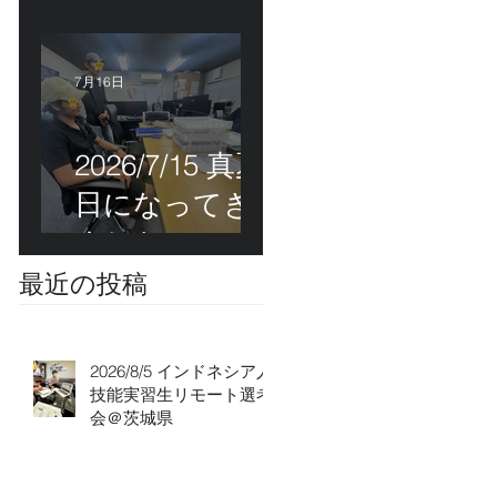
能実習生初級
技能検定＠福
岡
7月16日
2026/7/15 真夏
日になってき
ました！ＣＴ
Ｓの監理日報w
最近の投稿
2026/8/5 インドネシア人
技能実習生リモート選考
会＠茨城県