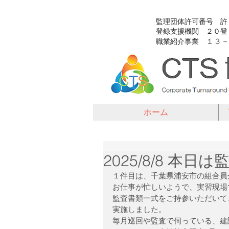
​監理団体許可番号 
​登録支援機関 ２０
１３－
​職業紹介事業
ホーム
2025/8/8 本
１件目は、千葉県浦安市の組合員
お仕事が忙しいようで、実習現場
監査書類一式をご持参いただいて
実施しました。
毎月巡回や監査で伺っている、建