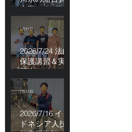
企業さま2件訪
問＆ベトナム
人実習生の歯
7月31日
科随行
2026/7/24 法的
保護講習＆実
習生サポート
etc.
7月31日
2026/7/16 イン
ドネシア人技