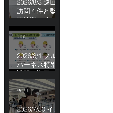
2026/8/3 巡回
訪問４件と監
査訪問１件
3 日前
2026/8/1 フル
ハーネス特別
講習＆巡回指
導！
7月31日
2026/7/30 イン