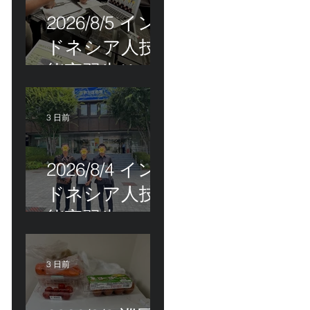
2026/8/5 イン
ドネシア人技
能実習生リモ
ート選考会＠
茨城県
3 日前
2026/8/4 イン
ドネシア人技
能実習生の配
属＠東京都江
戸川区！
3 日前