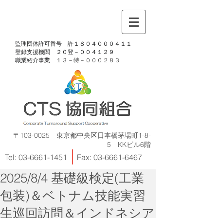
​監理団体許可番号 許１８０４０００４１１
​登録支援機関 ２０登－００４１２９
​職業紹介事業
１３－特－
０００２８３
〒103-0025 東京都中央区日本橋茅場町1-8-
5 KKビル6階
Tel:
03-6661-1451
Fax:
03-6661-6467
2025/8/4 基礎級検定(工業
包装)＆ベトナム技能実習
生巡回訪問＆インドネシア