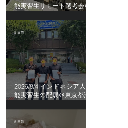
能実習生リモート選考会＠
茨城県
5 日前
2026/8/4 インドネシア人技
能実習生の配属＠東京都江
戸川区！
5 日前