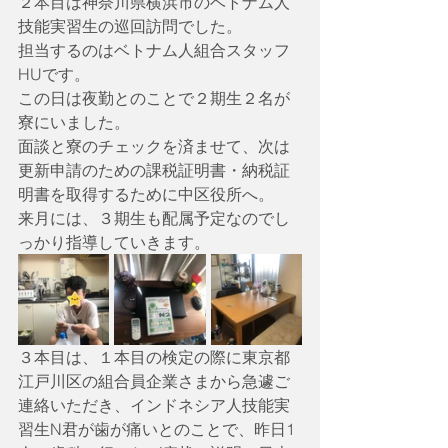
２本目は神奈川県横浜市のベトナム人
技能実習生の巡回訪問でした。
担当するのはベトナム人組合スタッフ
HUです。
この日は夜勤とのことで２期生２名が
寮にいました。
面談と寮のチェックを済ませて、次は
更新申請のための課税証明書・納税証
明書を取得するために中区役所へ。
来月には、３期生も配属予定なのでし
っかり指導していきます。
３本目は、１本目の検定の際に東京都
江戸川区の組合員企業さまから急遽ご
連絡いただき、インドネシア人技能実
習生N君が歯が痛いとのことで、昨日1