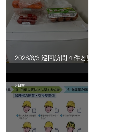
2026/8/3 巡回訪問４件と監
査訪問１件
5 日前