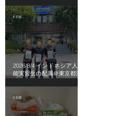
茨城県
6 日前
2026/8/4 インドネシア人技
能実習生の配属＠東京都江
戸川区！
6 日前