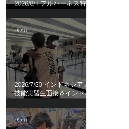
2026/8/1 フルハーネス特別
講習＆巡回指導！
7月31日
2026/7/30 インドネシア人
技能実習生面接＆インドネ
シア人R君お見送り！
7月31日