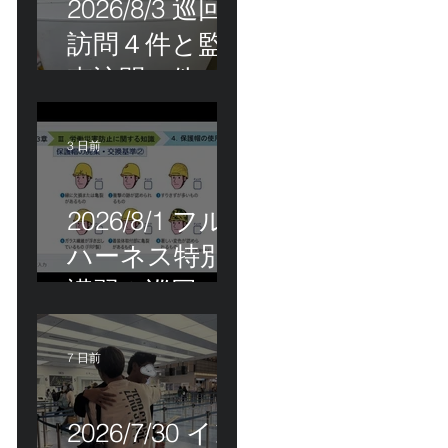
2026/8/3 巡回
訪問４件と監
査訪問１件
3 日前
2026/8/1 フル
ハーネス特別
講習＆巡回指
導！
7 日前
2026/7/30 イン