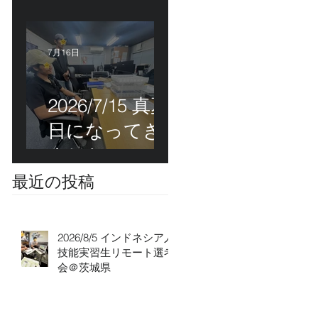
能実習生初級
技能検定＠福
岡
7月16日
2026/7/15 真夏
日になってき
ました！ＣＴ
Ｓの監理日報w
最近の投稿
2026/8/5 インドネシア人
技能実習生リモート選考
会＠茨城県