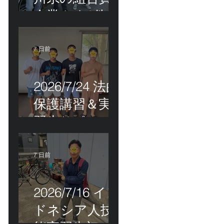
企業さま2件訪
問＆ベトナム
人実習生の歯
7 日前
科随行
2026/7/24 法的
保護講習＆実
習生サポート
etc.
7 日前
2026/7/16 イン
ドネシア人技