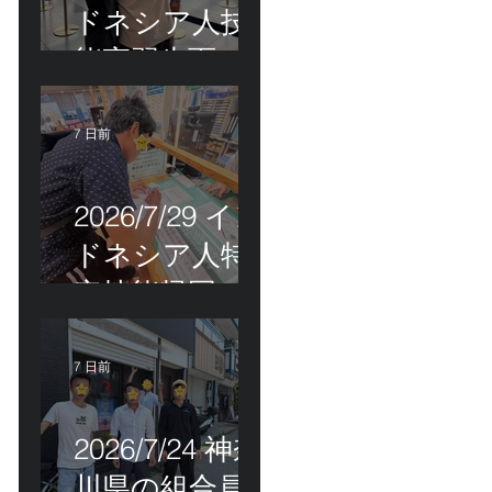
ドネシア人技
能実習生面接
＆インドネシ
ア人R君お見送
7 日前
り！
2026/7/29 イン
ドネシア人特
定技能帰国手
続き！
7 日前
2026/7/24 神奈
川県の組合員