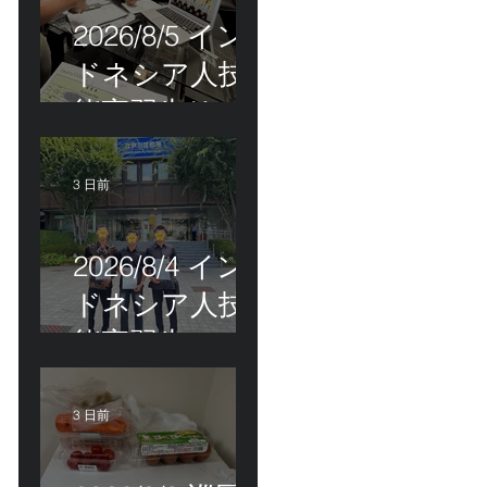
2026/8/5 イン
ドネシア人技
能実習生リモ
ート選考会＠
茨城県
3 日前
2026/8/4 イン
ドネシア人技
能実習生の配
属＠東京都江
戸川区！
3 日前