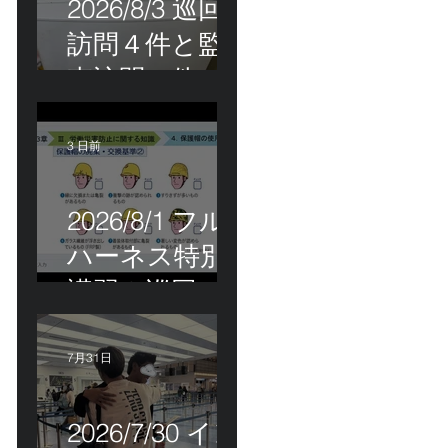
2026/8/3 巡回
訪問４件と監
査訪問１件
3 日前
2026/8/1 フル
ハーネス特別
講習＆巡回指
導！
7月31日
2026/7/30 イン