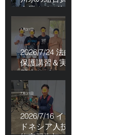
企業さま2件訪
問＆ベトナム
人実習生の歯
7月31日
科随行
2026/7/24 法的
保護講習＆実
習生サポート
etc.
7月31日
2026/7/16 イン
ドネシア人技