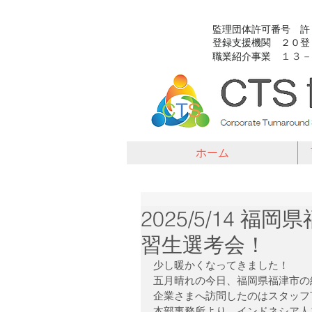
​監理団体許可番号 
​登録支援機関 ２０
１３－
​職業紹介事業
ホーム
2025/5/14 
習生選考会！
少し暖かくなってきました！
五月晴れの今日、福岡県福津市の
企業さまへ訪問したのはスタッフT
本部事務所より、インドネシア人