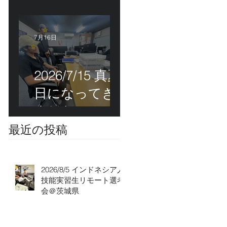
能実習生初級
技能検定＠福
岡
7月16日
2026/7/15 真夏
日になってき
ました！ＣＴ
Ｓの監理日報w
最近の投稿
2026/8/5 インドネシア人
技能実習生リモート選考
会＠茨城県