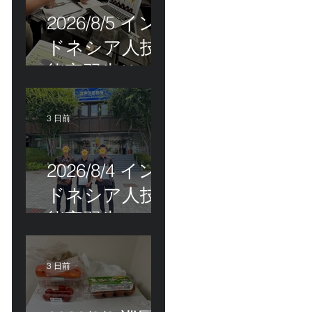
2026/8/5 イン
ドネシア人技
能実習生リモ
ート選考会＠
茨城県
3 日前
2026/8/4 イン
ドネシア人技
能実習生の配
属＠東京都江
戸川区！
3 日前