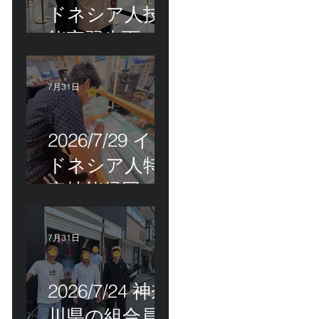
ドネシア人技
能実習生面接
＆インドネシ
ア人R君お見送
7月31日
り！
2026/7/29 イン
ドネシア人特
定技能帰国手
続き！
7月31日
2026/7/24 神奈
川県の組合員