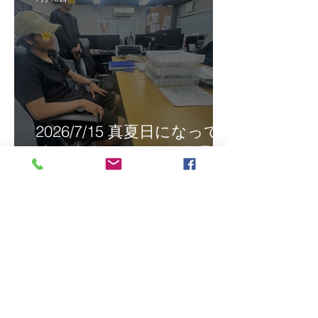
2026/7/15 真夏日になって
きました！ＣＴＳの監理日
報w
最近の投稿
2026/8/5 インドネシア人技能実
習生リモート選考会＠茨城県