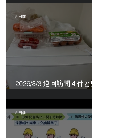
5 日前
2026/8/3 巡回訪問４件と監
査訪問１件
5 日前