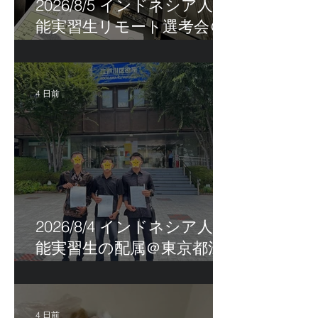
2026/8/5 インドネシア人技
能実習生リモート選考会＠
茨城県
4 日前
2026/8/4 インドネシア人技
能実習生の配属＠東京都江
戸川区！
4 日前