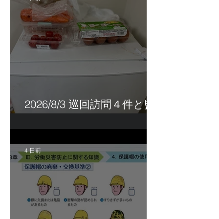
2026/8/3 巡回訪問４件と監
査訪問１件
4 日前