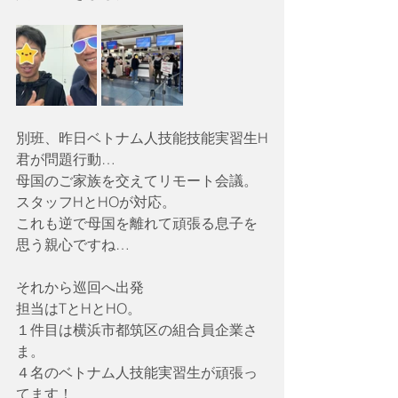
別班、昨日ベトナム人技能技能実習生H
君が問題行動…
母国のご家族を交えてリモート会議。
スタッフHとHOが対応。
これも逆で母国を離れて頑張る息子を
思う親心ですね…
それから巡回へ出発
担当はTとHとHO。
１件目は横浜市都筑区の組合員企業さ
ま。
４名のベトナム人技能実習生が頑張っ
てます！