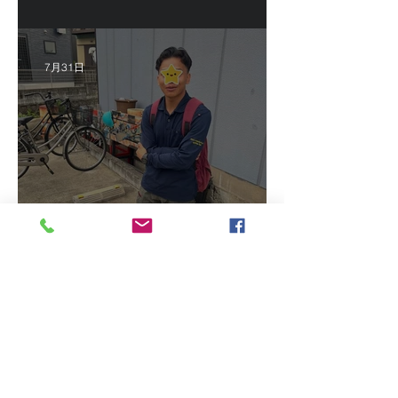
習生サポートetc.
7月31日
2026/7/16 インドネシア人
技能実習生初級技能検定＠
福岡
7月16日