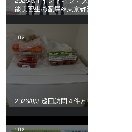
2026/8/4 インドネシア人技
能実習生の配属＠東京都江
戸川区！
5 日前
2026/8/3 巡回訪問４件と監
査訪問１件
5 日前