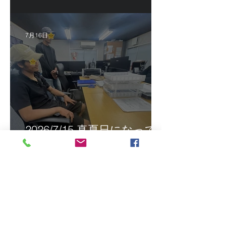
福岡
7月16日
2026/7/15 真夏日になって
きました！ＣＴＳの監理日
報w
最近の投稿
2026/8/5 インドネシア人技能実
習生リモート選考会＠茨城県