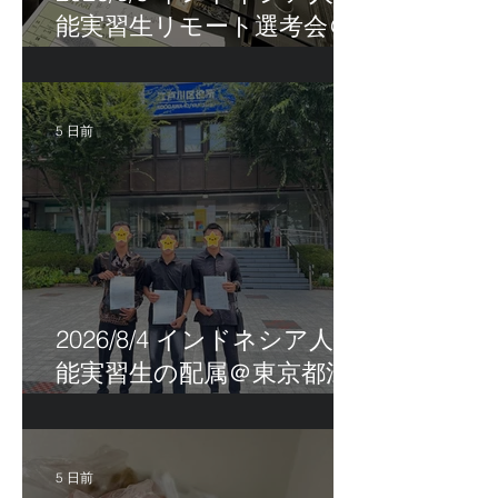
能実習生リモート選考会＠
茨城県
5 日前
2026/8/4 インドネシア人技
能実習生の配属＠東京都江
戸川区！
5 日前