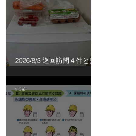
2026/8/3 巡回訪問４件と監
査訪問１件
5 日前