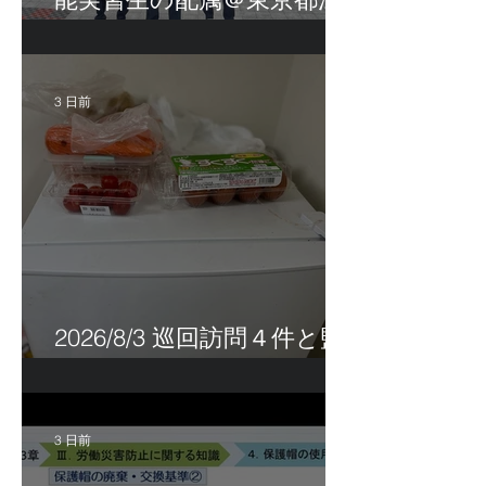
戸川区！
3 日前
2026/8/3 巡回訪問４件と監
査訪問１件
3 日前