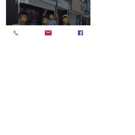
7月31日
2026/7/24 神奈川県の組合員
企業さま2件訪問＆ベトナ
ム人実習生の歯科随行
最近の投稿
2026/8/10 ベトナム人技能実習生
配属＆再入国手続き＆帰国手続
き…