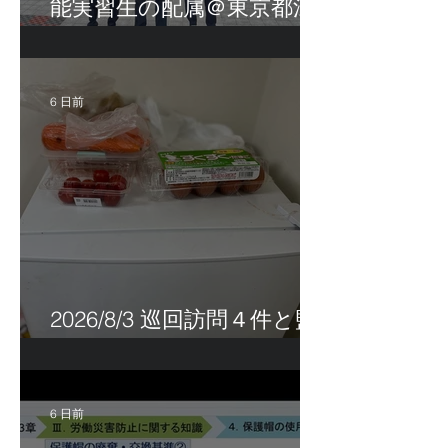
能実習生の配属＠東京都江
戸川区！
6 日前
2026/8/3 巡回訪問４件と監
査訪問１件
6 日前