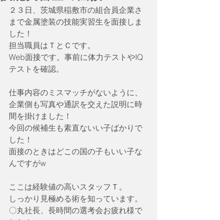
２３日、茨城県稲敷市の組合員企業さ
まで金属塗装の技能実習生を面接しま
した！
担当職員はＴとＣです。
Web面接です。事前に体力テストやIQ
テストを確認。
仕事内容のミスマッチがないように、
企業側も写真や通訳を交えた説明に時
間を掛けました！
今回の候補生も素直ないい子ばかりで
した！
面接のときはどこの国の子もいい子な
んですがw
ここは経験値の高いスタッフＴ。
しっかり見極める術を知っています。
〇丸社長、長時間の選考会お疲れ様で