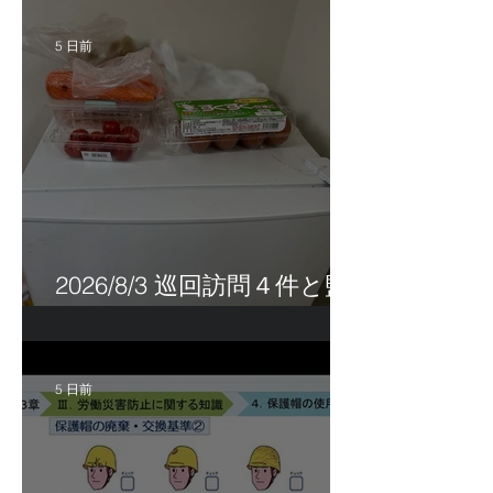
5 日前
2026/8/3 巡回訪問４件と監
査訪問１件
5 日前