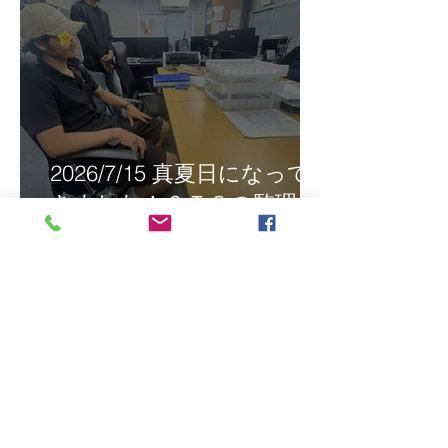
2026/7/15 真夏日になって
きました！ＣＴＳの監理日
報w
最近の投稿
2026/8/5 インドネシア人技能実
習生リモート選考会＠茨城県