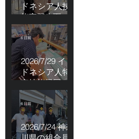
ドネシア人技
能実習生面接
＆インドネシ
ア人R君お見送
6 日前
り！
2026/7/29 イン
ドネシア人特
定技能帰国手
続き！
6 日前
2026/7/24 神奈
川県の組合員