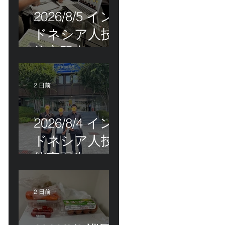
2026/8/5 イン
ドネシア人技
能実習生リモ
ート選考会＠
茨城県
2 日前
2026/8/4 イン
ドネシア人技
能実習生の配
属＠東京都江
戸川区！
2 日前