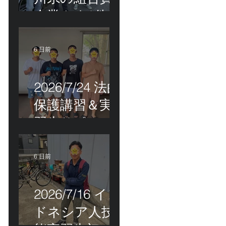
企業さま2件訪
問＆ベトナム
人実習生の歯
6 日前
科随行
2026/7/24 法的
保護講習＆実
習生サポート
etc.
6 日前
2026/7/16 イン
ドネシア人技