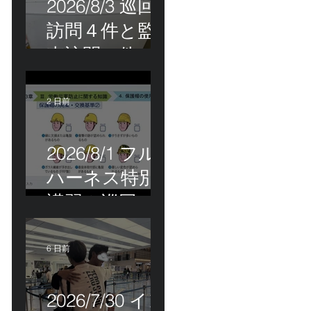
2026/8/3 巡回
訪問４件と監
査訪問１件
2 日前
2026/8/1 フル
ハーネス特別
講習＆巡回指
導！
6 日前
2026/7/30 イン