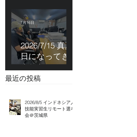
能実習生初級
技能検定＠福
岡
7月16日
2026/7/15 真夏
日になってき
ました！ＣＴ
Ｓの監理日報w
最近の投稿
2026/8/5 インドネシア人
技能実習生リモート選考
会＠茨城県