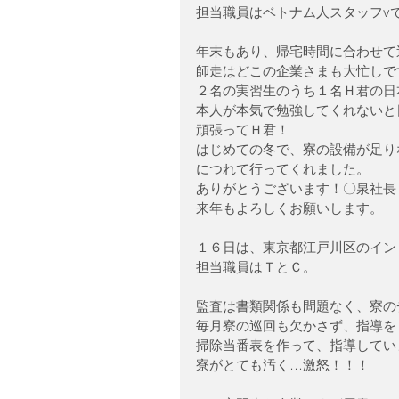
担当職員はベトナム人スタッフv
年末もあり、帰宅時間に合わせて
師走はどこの企業さまも大忙しで
２名の実習生のうち１名Ｈ君の日
本人が本気で勉強してくれないと
頑張ってＨ君！
はじめての冬で、寮の設備が足り
につれて行ってくれました。
ありがとうございます！〇泉社長
来年もよろしくお願いします。
１６日は、東京都江戸川区のイン
担当職員はＴとＣ。
監査は書類関係も問題なく、寮の
毎月寮の巡回も欠かさず、指導を
掃除当番表を作って、指導してい
寮がとても汚く…激怒！！！