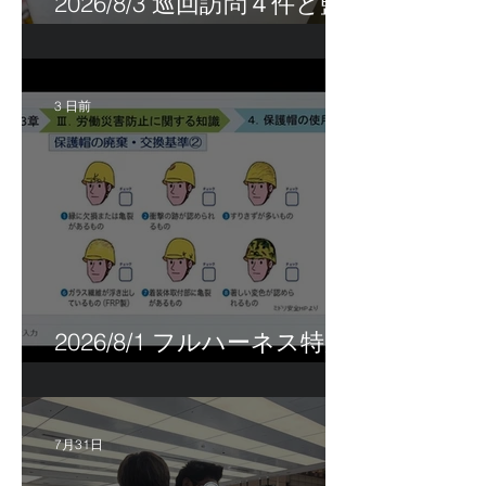
2026/8/3 巡回訪問４件と監
査訪問１件
3 日前
2026/8/1 フルハーネス特別
講習＆巡回指導！
7月31日