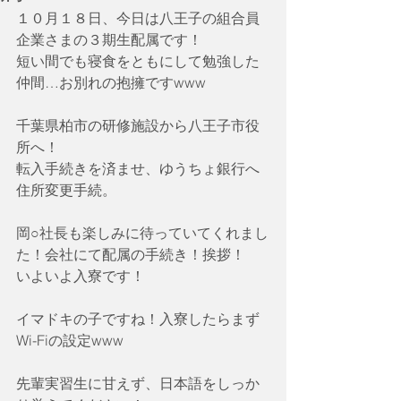
１０月１８日、今日は八王子の組合員
企業さまの３期生配属です！
短い間でも寝食をともにして勉強した
仲間…お別れの抱擁ですwww
千葉県柏市の研修施設から八王子市役
所へ！
転入手続きを済ませ、ゆうちょ銀行へ
住所変更手続。
岡○社長も楽しみに待っていてくれまし
た！会社にて配属の手続き！挨拶！
いよいよ入寮です！
イマドキの子ですね！入寮したらまず
Wi-Fiの設定www
先輩実習生に甘えず、日本語をしっか