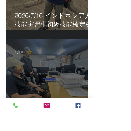
2026/7/16 インドネシア人
技能実習生初級技能検定＠
福岡
7月16日
2026/7/15 真夏日になって
きました！ＣＴＳの監理日
報w
最近の投稿