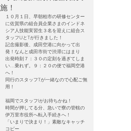
施！
１０月１日、早朝柏市の研修センター
に佐賀県の組合員企業さまのインドネ
シア人技能実習生３名を迎えに組合ス
タッフUとTが行きました！
記念撮影後、成田空港に向かって出
発！なんと成田市街で渋滞にはまり
出発時刻７：３０の定刻を過ぎてしま
い…乗れず。９：２０の便で福岡空港
へ！
同行のスタッフTが一緒なので心配ご無
用！
福岡でスタッフIがお待ちかね！
時間が押してる分、急いで寮の管轄の
伊万里市役所へ転入手続きへ！
「いまり
で決まり！」
素敵なキャッチ
コピー