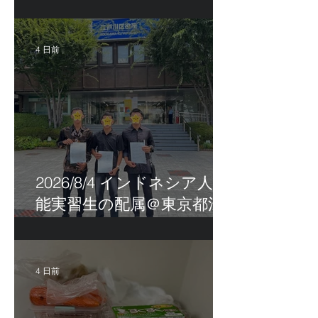
茨城県
4 日前
2026/8/4 インドネシア人技
能実習生の配属＠東京都江
戸川区！
4 日前