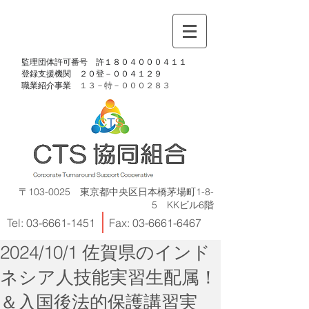
​監理団体許可番号 許１８０４０００４１１
​登録支援機関 ２０登－００４１２９
​職業紹介事業
１３－特－
０００２８３
〒103-0025 東京都中央区日本橋茅場町1-8-
5 KKビル6階
Tel:
03-6661-1451
Fax:
03-6661-6467
2024/10/1 佐賀県のインド
ネシア人技能実習生配属！
＆入国後法的保護講習実