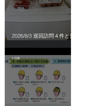
2026/8/3 巡回訪問４件と監
査訪問１件
4 日前