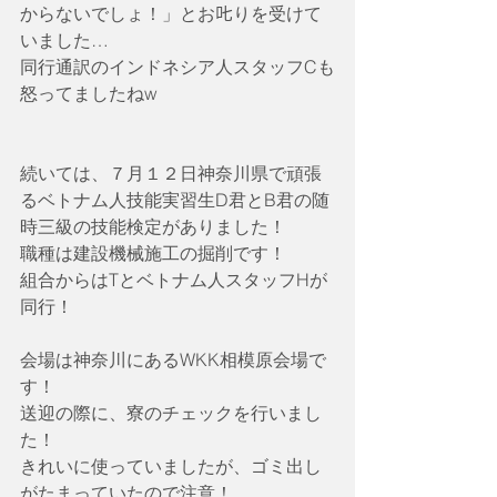
からないでしょ！」とお𠮟りを受けて
いました…
同行通訳のインドネシア人スタッフCも
怒ってましたねw
続いては、７月１２日神奈川県で頑張
るベトナム人技能実習生D君とB君の随
時三級の技能検定がありました！
職種は建設機械施工の掘削です！
組合からはTとベトナム人スタッフHが
同行！
会場は神奈川にあるWKK相模原会場で
す！
送迎の際に、寮のチェックを行いまし
た！
きれいに使っていましたが、ゴミ出し
がたまっていたので注意！