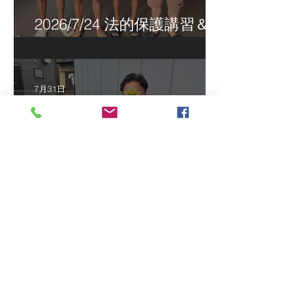
2026/7/24 法的保護講習＆実
習生サポートetc.
7月31日
2026/7/16 インドネシア人
技能実習生初級技能検定＠
福岡
7月16日