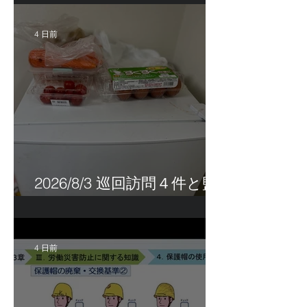
4 日前
2026/8/3 巡回訪問４件と監
査訪問１件
4 日前