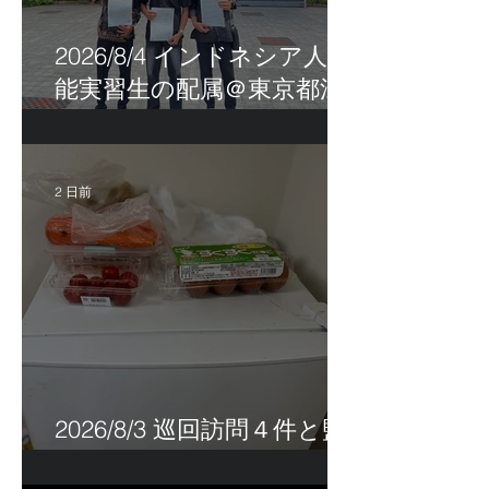
2026/8/4 インドネシア人技
能実習生の配属＠東京都江
戸川区！
2 日前
2026/8/3 巡回訪問４件と監
査訪問１件