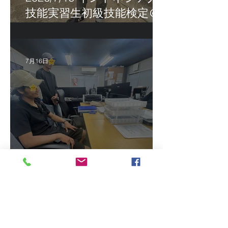
技能実習生初級技能検定＠
福岡
7月16日
2026/7/15 真夏日になって
きました！ＣＴＳの監理日
報w
最近の投稿
2026/8/5 インドネシア人技能実