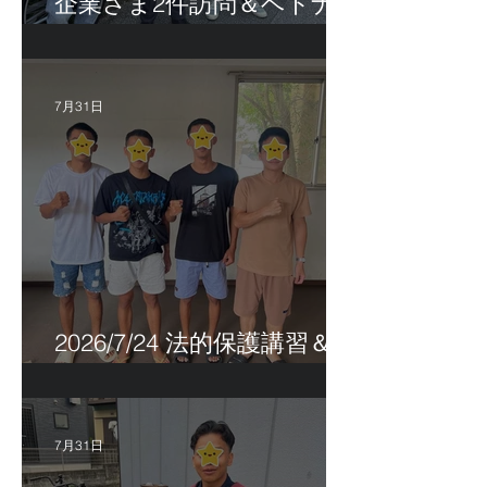
企業さま2件訪問＆ベトナ
ム人実習生の歯科随行
7月31日
2026/7/24 法的保護講習＆実
習生サポートetc.
7月31日