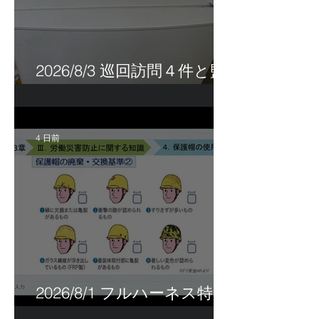
2026/8/3 巡回訪問４件と監
査訪問１件
4 日前
2026/8/1 フルハーネス特別
講習＆巡回指導！