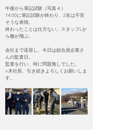
午後から筆記試験（写真４）
14:00に筆記試験が終わり、2名は不安
そうな表情。
終わったことは仕方ない。スタッフLか
ら檄が飛ぶ。
会社まで送迎し、今日は組合員企業さ
んの監査日。
監査を行い、特に問題無しでした。
○木社長、引き続きよろしくお願いしま
す。