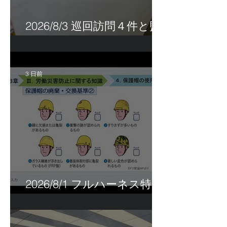
2026/8/3 巡回訪問４件と監
査訪問１件
3 日前
2026/8/1 フルハーネス特別
講習＆巡回指導！