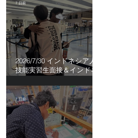
7 日前
2026/7/30 インドネシア人
技能実習生面接＆インドネ
シア人R君お見送り！
7 日前