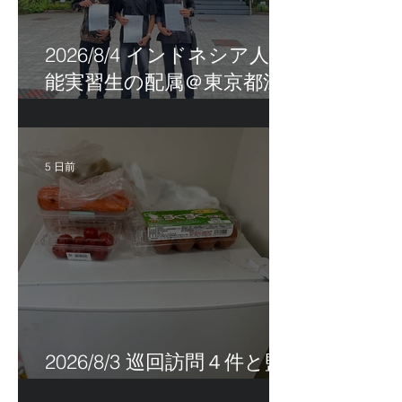
2026/8/4 インドネシア人技
能実習生の配属＠東京都江
戸川区！
5 日前
2026/8/3 巡回訪問４件と監
査訪問１件