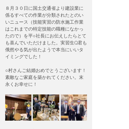
８月３０日に国土交通省より建設業に
係るすべての作業が分類されたとのい
いニュース（技能実習の防水施工作業
はこれまでの特定技能の職種になかっ
たので）を平○社長にお伝えしたらとて
も喜んでいただけました。実習生Q君も
俄然やる気が出たようで本当にいいタ
イミングでした！
○村さんご結婚おめでとうございます！
素敵なご家庭を築かれてください。末
永くお幸せに！