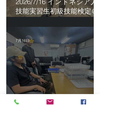
2026/7/16 インドネシア人
技能実習生初級技能検定＠
福岡
7月16日
2026/7/15 真夏日になって
きました！ＣＴＳの監理日
報w
最近の投稿