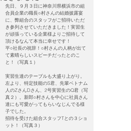
先日、９月３日に神奈川県横浜市の組
合員企業の職長○村さんの結婚披露宴
に、弊組合のスタッフがご招待いただ
き参列させていただきました！実習生
が頑張っている企業様よりご招待して
頂けるなんて本当に幸せです！
平○社長の祝辞！○村さんの人柄が出て
て素晴らしいスピーチだったとのこ
と！（写真１）
実習生達のテーブルも大盛り上がり。
左より、特定技能のS君、先輩ベトナム
人のZさんDさん、2号実習生のQ君（写
真２）。新郎○村さんを中心に社員さん
達にも可愛がってもらいなじんでる様
子でした。
招待を受けた組合スタッフTとの３ショ
ット！（写真３）