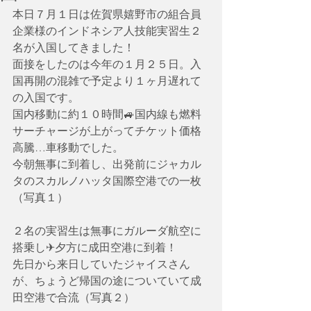
本日７月１日は佐賀県嬉野市の組合員
企業様のインドネシア人技能実習生２
名が入国してきました！
面接をしたのは今年の１月２５日。入
国再開の混雑で予定より１ヶ月遅れて
の入国です。
国内移動に約１０時間🚙国内線も燃料
サーチャージが上がってチケット価格
高騰…車移動でした。
今朝無事に到着し、出発前にジャカル
タのスカルノハッタ国際空港での一枚
（写真１）
２名の実習生は無事にガルーダ航空に
搭乗し✈夕方に成田空港に到着！
先日から来日していたジャイスさん
が、ちょうど帰国の途についていて成
田空港で合流（写真２）