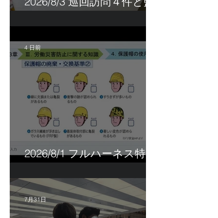
2026/8/3 巡回訪問４件と監
査訪問１件
4 日前
2026/8/1 フルハーネス特別
講習＆巡回指導！
7月31日