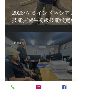
2026/7/16 インドネシア人
技能実習生初級技能検定＠
福岡
7月16日
2026/7/15 真夏日になって
きました！ＣＴＳの監理日
報w
最近の投稿