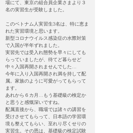
場にて、東京の組合員企業さまより３
名の実習生が受験しました。
このベトナム人実習生3名は、特に恵ま
れた実習環境と思います。
新型コロナウイルス感染症の水際対策
で入国が半年ずれました。
実習先では受入れ態勢を早々にしても
らっていましたが、待てど暮らせど
中々入国再開されませんでした…
今年に入り入国再開され満を持して配
属。家族のように可愛がってもらって
ます。
あれから６カ月…もう基礎級の検定か
と思うと感慨深いですね。
配属直後から、職場では諸々の講習を
受けさせてもらって、日本語の学習環
境も整えてもらい、至れり尽くせりの
実習生。その恩は、基礎級の検定試験