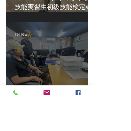
技能実習生初級技能検定＠
福岡
7月16日
2026/7/15 真夏日になって
きました！ＣＴＳの監理日
報w
最近の投稿
2026/8/5 インドネシア人技能実