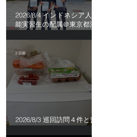
2026/8/4 インドネシア人技
能実習生の配属＠東京都江
戸川区！
2 日前
2026/8/3 巡回訪問４件と監
査訪問１件