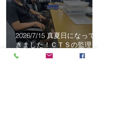
2026/7/15 真夏日になって
きました！ＣＴＳの監理日
報w
最近の投稿
2026/8/5 インドネシア人技能実
習生リモート選考会＠茨城県
2026/8/4 インドネシア人技能実
習生の配属＠東京都江戸川区！