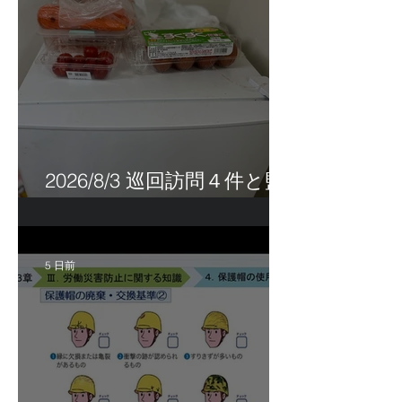
2026/8/3 巡回訪問４件と監
査訪問１件
5 日前