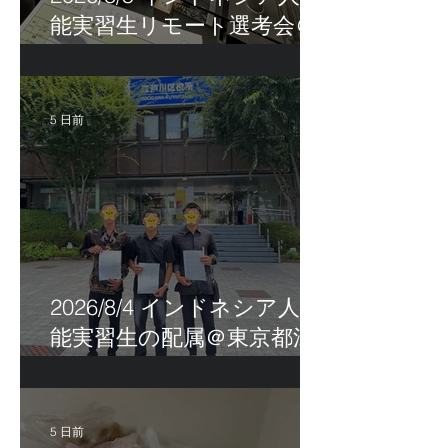
能実習生リモート選考会＠
茨城県
5 日前
2026/8/4 インドネシア人技
能実習生の配属＠東京都江
戸川区！
5 日前