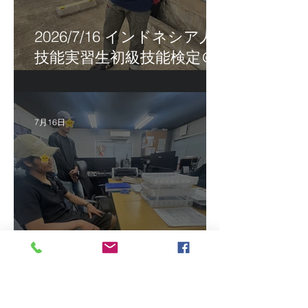
2026/7/16 インドネシア人
技能実習生初級技能検定＠
福岡
7月16日
2026/7/15 真夏日になって
きました！ＣＴＳの監理日
報w
最近の投稿