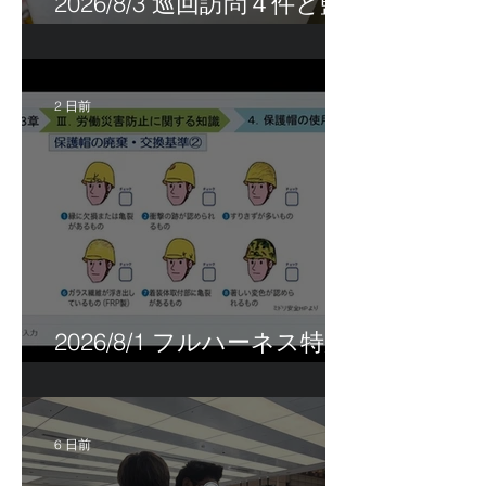
2026/8/3 巡回訪問４件と監
査訪問１件
2 日前
2026/8/1 フルハーネス特別
講習＆巡回指導！
6 日前