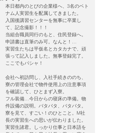
本日都内のとびの企業様へ、3名のベト
ナム人実習生を配属してきました。
入国後講習センターを無事に卒業し
て、記念撮影！！！
当組合職員同行のもと、住民登録へ。
申請書は直筆のみ可。なんと！…
実習生たちは平仮名とカタカナで、頑
張って記入しました。無事登録完了。
ここでもパシャ！
会社へ初訪問し、入社手続きののち、
寮の管理会社で物件使用上の注意事項
を確認して、ひとまず入寮。
フル装備…今日からの寝床の準備。物
件設備の説明。バタバタ、バタバタ。
寮を見て、すごい！のひとこと。M社
長の実習生への思いが伝わりました。
実習生諸君。しっかり仕事と日本語を