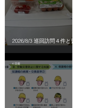
2026/8/3 巡回訪問４件と監
査訪問１件
4 日前