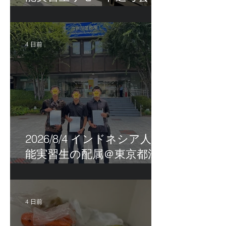
茨城県
4 日前
2026/8/4 インドネシア人技
能実習生の配属＠東京都江
戸川区！
4 日前